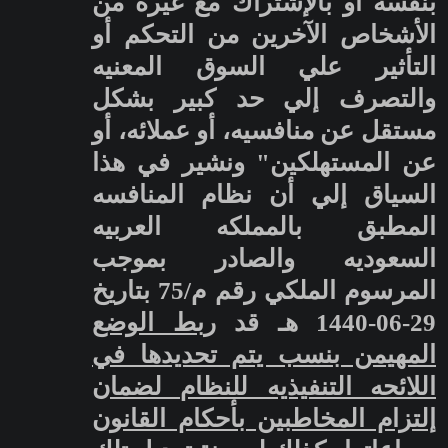
بنفسه أو بالإشتراك مع غيره من
الأشخاص الآخرين من التحكم أو
التأثير علي
السوق المعنيه
والتصرف إلي حد كبير بشكل
مستقل عن منافسيه، أو عملائه، أو
عن المستهلكين" ونشير في هذا
السياق إلي أن نظام المنافسه
المطبق بالمملكه العربيه
السعوديه والصادر بموجب
المرسوم الملكي رقم م/75 بتاريخ
29-06-1440 هـ قد
ربط الوضع
المهيمن بنسب يتم تحديدها في
اللائحه التنفيذيه للنظام لضمان
إلتزام المخاطبين بأحكام القانون