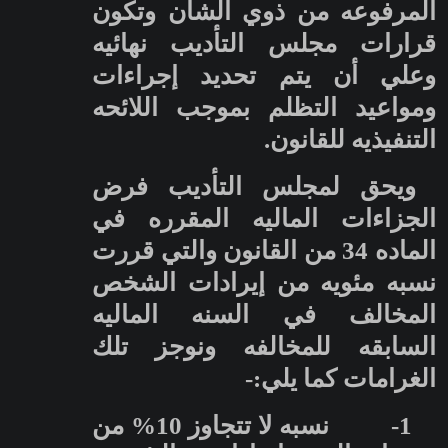
المرفوعه من ذوي الشأن وتكون
قرارات مجلس التأديب نهائيه
وعلي أن يتم تحديد إجراءات
ومواعيد التظلم بموجب اللائحه
التنفيذيه للقانون.
ويحق لمجلس التأديب فرض
الجزاءات الماليه المقرره في
الماده 34 من القانون والتي قررت
نسبه مئويه من إيرادات الشخص
المخالف في السنه الماليه
السابقه للمخالفه ونوجز تلك
الغرامات كما يلي:-
1-
نسبه لا تتجاوز 10% من