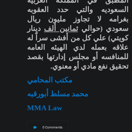
المطبق في المملكه العربيه
السعوديه والتي حدد العقوبه
بغرامه لا تجاوز مليون ريال
سعودي (حوالي
ثمانين ألف
دينار
كويتي) علي كل من أفشى سراً له
علاقه بعمله لدي الهيئه العامه
للمنافسه أو مجلس إدارتها بقصد
تحقيق نفع مادي أو معنوي.
مكتب المحامي
محمد مسلط أبورقبه
MMA Law
0 Comments