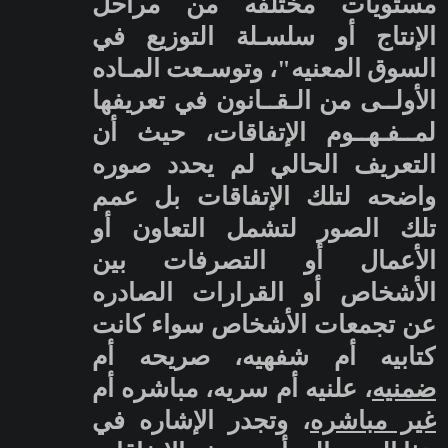
مستويات مختلفه من مراحل
الإنتاج أو سلسـلة التوزيع في
السوق المعنيه"، وتوسـعت المـاده
الأولــى من الـقــانون في تعريفها
لمــفـهــوم
الإتفاقات، حيث أن
التعريف الحالي لم يحدد صوره
واضحه لتلك الإتفاقات بل عمم
تلك الصور لتشمل التعاون أو
الأعمال أو التصرفات بين
الأشخاص أو القرارات الصادره
عن تجمعات الأشخاص سواء كانت
كتابيه أم شفهيه، صريحه أم
ضمنيه
، علنيه أم سريه، مباشره أم
غير مباشره
، وتجدر الإشاره في